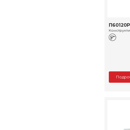
П60120Р
Конструкт
Подро