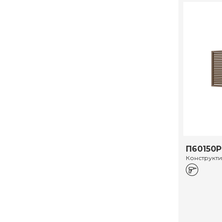
П60150Р
Конструкт