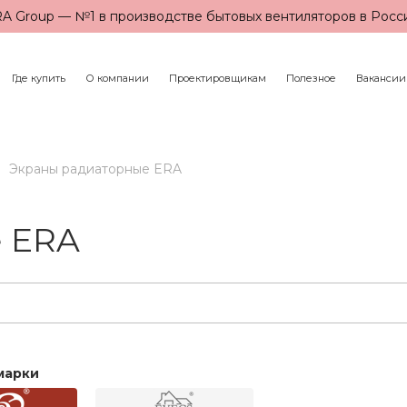
A Group — №1 в производстве бытовых вентиляторов в Росс
Где купить
О компании
Проектировщикам
Полезное
Вакансии
Экраны радиаторные ERA
 ERA
марки