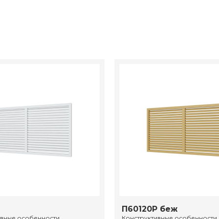
П60120Р беж
ивные особенности
Конструктивные особенности