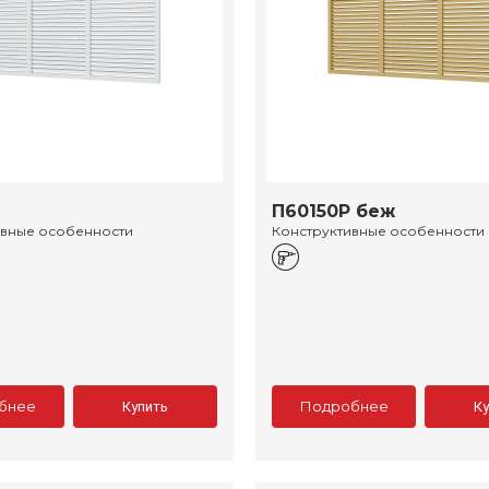
П60150Р беж
ивные особенности
Конструктивные особенности
бнее
Подробнее
Купить
К