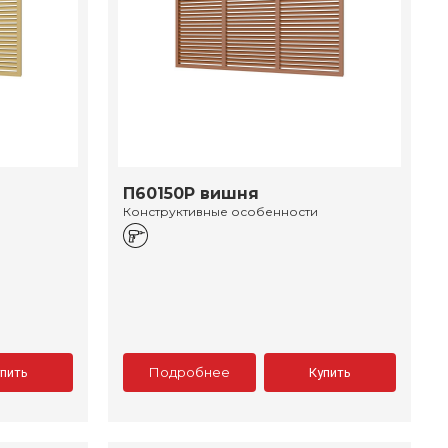
П60150Р вишня
Конструктивные особенности
Подробнее
упить
Купить