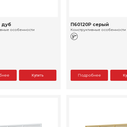
 дуб
П60120Р серый
ивные особенности
Конструктивные особенности
бнее
Подробнее
Купить
К