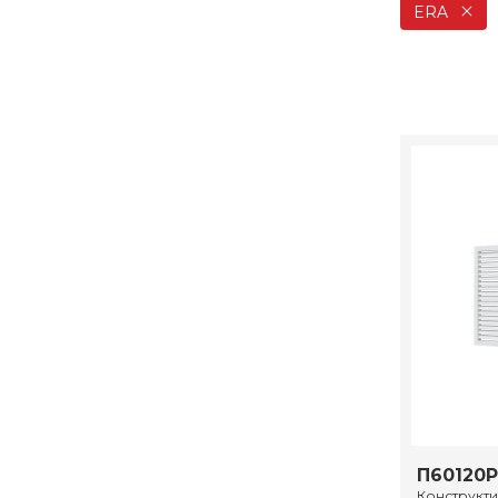
ERA
П60120Р
Конструкт