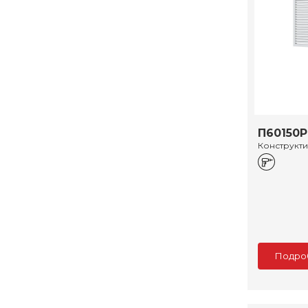
П60150Р
Конструкт
Подро