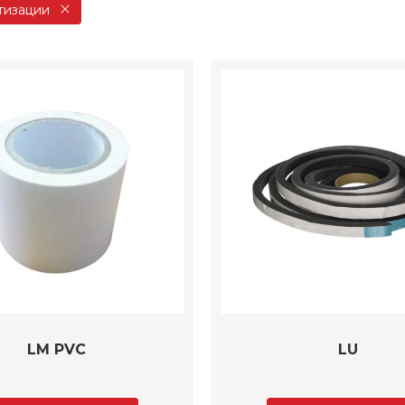
тизации
LM PVC
LU