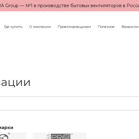
A Group — №1 в производстве бытовых вентиляторов в Росс
Где купить
О компании
Проектировщикам
Полезное
Вакансии
зации
марки