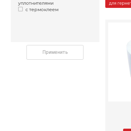
уплотнителями
для герме
с термоклеем
Применить