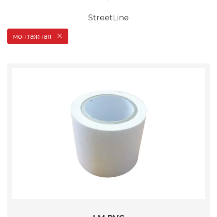
StreetLine
монтажная