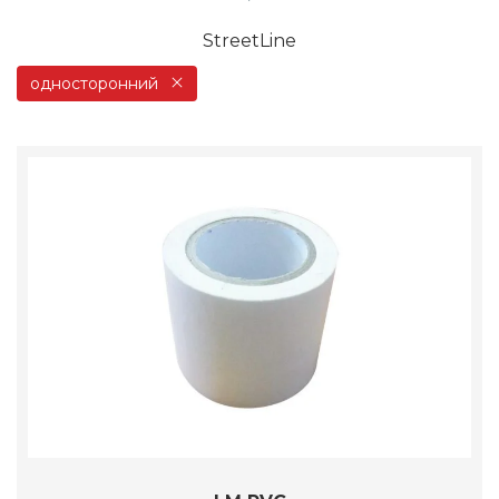
StreetLine
односторонний