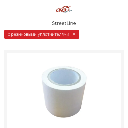
StreetLine
с резиновыми уплотнителями