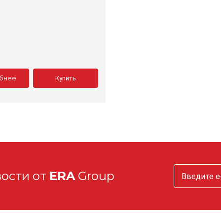
бнее
Купить
вости от
ERA
Group