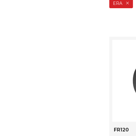
ERA
FR120