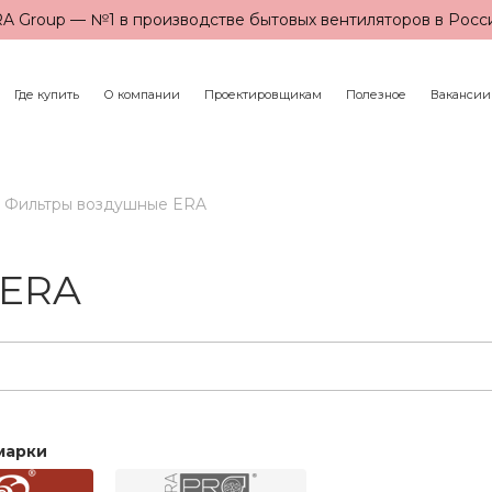
A Group — №1 в производстве бытовых вентиляторов в Росс
Где купить
О компании
Проектировщикам
Полезное
Вакансии
Фильтры воздушные ERA
 ERA
марки