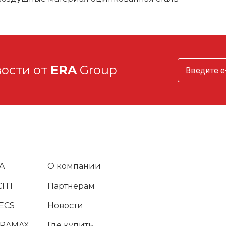
вости от
ERA
Group
A
О компании
ITI
Партнерам
ECS
Новости
URAMAX
Где купить