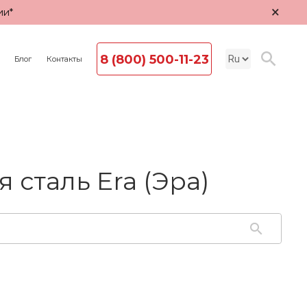
×
ии*
8 (800) 500-11-23
Блог
Контакты
сталь Era (Эра)