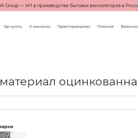
A Group — №1 в производстве бытовых вентиляторов в Росс
Где купить
О компании
Проектировщикам
Полезное
Вакансии
атериал оцинкованная 
марки