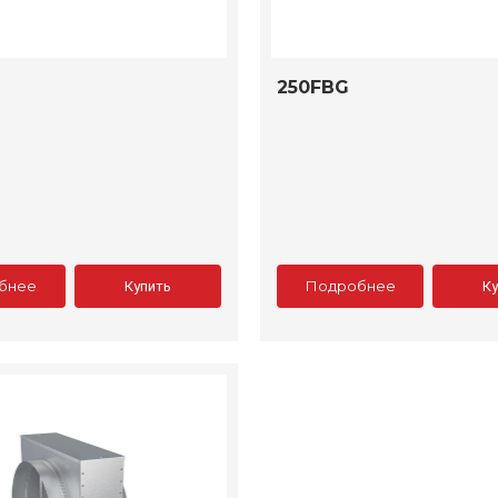
250FBG
бнее
Подробнее
Купить
К