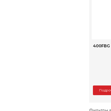
400FBG
Подро
Фильтры в