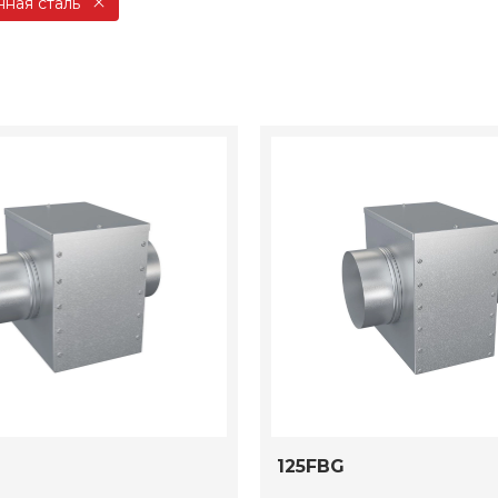
ная сталь
125FBG