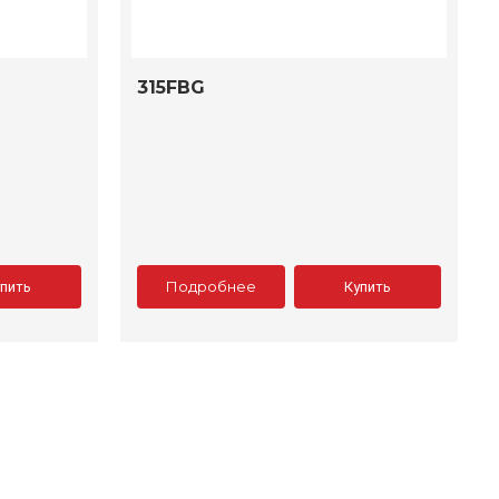
315FBG
Подробнее
упить
Купить