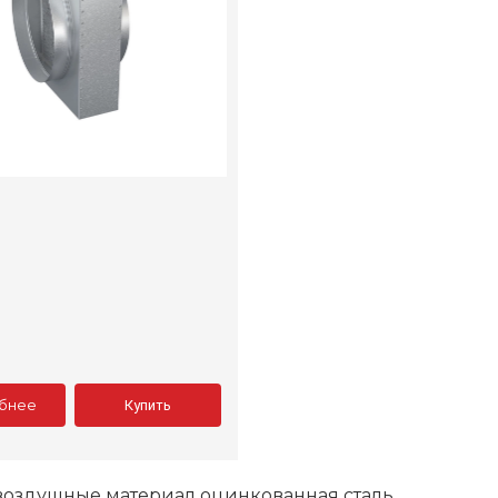
бнее
Купить
оздушные материал оцинкованная сталь