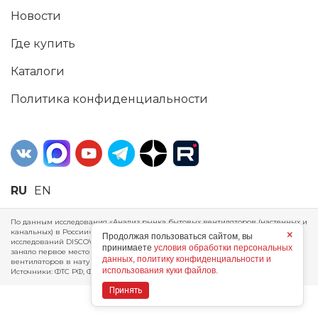
Новости
Где купить
Каталоги
Политика конфиденциальности
RU
EN
По данным исследования «Анализ рынка бытовых вентиляторов (настенных и
канальных) в России», проведенного Агентством маркетинговых
×
Продолжая пользоваться сайтом, вы
исследований DISCOVERY RESEARCH Group, 2025 г. ERA Group (ООО «ЭРА»)
принимаете
условия обработки персональных
заняло первое место по производству, объему продаж и экспорту бытовых
данных, политику конфиденциальности и
вентиляторов в натуральном и стоимостном выражении за 2024 год.
использования куки файлов.
Источники: ФТС РФ, ФСГС РФ, исследования DISCOVERY RESEARCH Group.
Принять