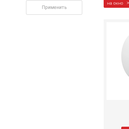
на окно
Применить