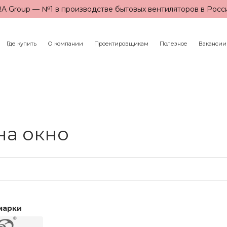
A Group — №1 в производстве бытовых вентиляторов в Росс
Где купить
О компании
Проектировщикам
Полезное
Вакансии
на окно
марки