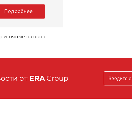
Подробнее
риточные на окно
вости от
ERA
Group