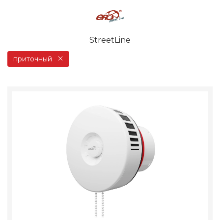
StreetLine
приточный