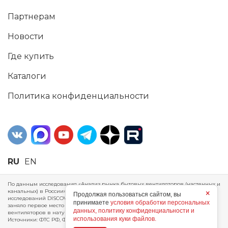
Партнерам
Новости
Где купить
Каталоги
Политика конфиденциальности
RU
EN
По данным исследования «Анализ рынка бытовых вентиляторов (настенных и
канальных) в России», проведенного Агентством маркетинговых
×
Продолжая пользоваться сайтом, вы
исследований DISCOVERY RESEARCH Group, 2025 г. ERA Group (ООО «ЭРА»)
принимаете
условия обработки персональных
заняло первое место по производству, объему продаж и экспорту бытовых
данных, политику конфиденциальности и
вентиляторов в натуральном и стоимостном выражении за 2024 год.
использования куки файлов.
Источники: ФТС РФ, ФСГС РФ, исследования DISCOVERY RESEARCH Group.