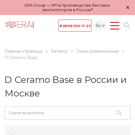
ERA Group — №1 в производстве бытовых
×
вентиляторов в России*
8 (800) 500-11-23
Главная страница
Каталог
Люки ревизионные
D Ceramo Base
D Ceramo Base в России и
Москве