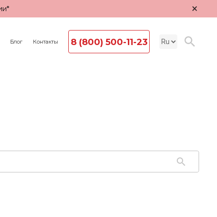
×
ии*
8 (800) 500-11-23
Блог
Контакты