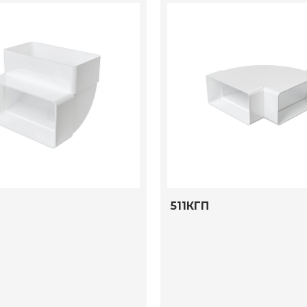
511КГП