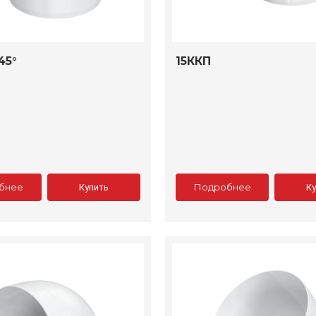
45°
15ККП
бнее
Подробнее
Купить
К