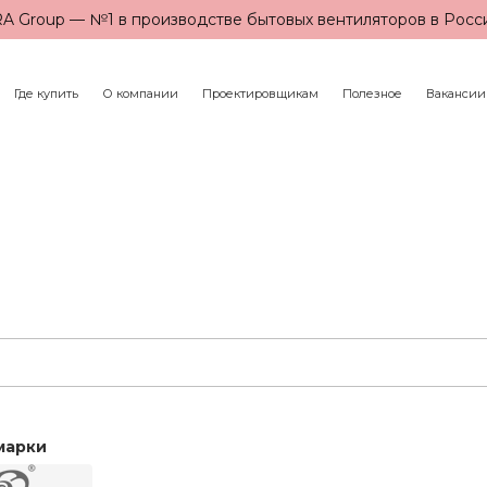
A Group — №1 в производстве бытовых вентиляторов в Росс
Где купить
О компании
Проектировщикам
Полезное
Вакансии
марки