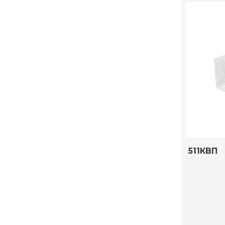
511КВП