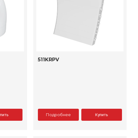
511KRPV
Подробнее
упить
Купить