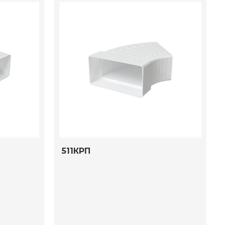
511КРП