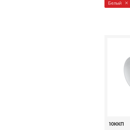
Белый
10ККП