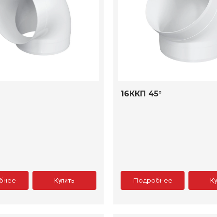
16ККП 45°
бнее
Подробнее
Купить
К