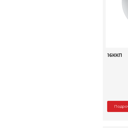
16ККП
Подро