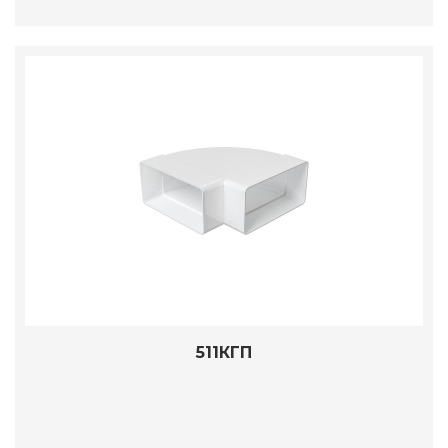
511КГП