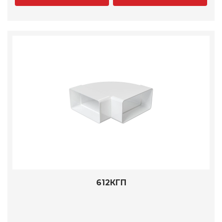
612КГП