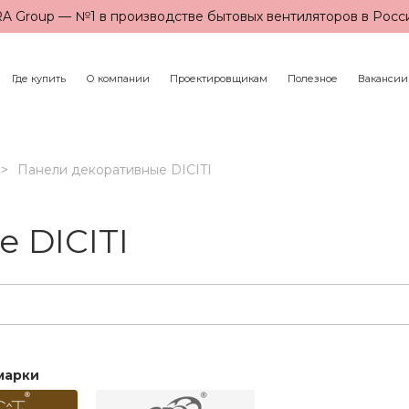
A Group — №1 в производстве бытовых вентиляторов в Росс
Где купить
О компании
Проектировщикам
Полезное
Вакансии
Панели декоративные DICITI
 DICITI
марки