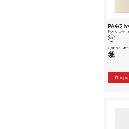
PA4/5 Iv
Конструкт
Дополните
Подро