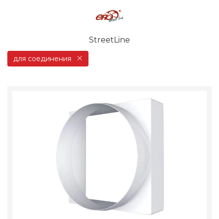
StreetLine
для соединения