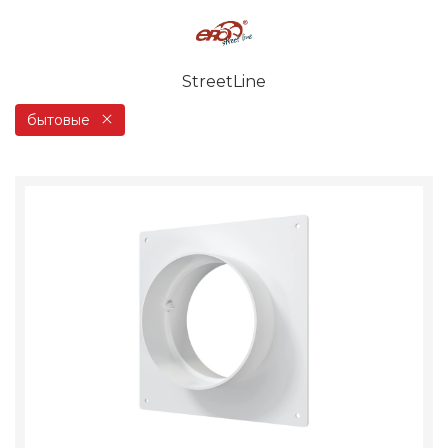
StreetLine
бытовые