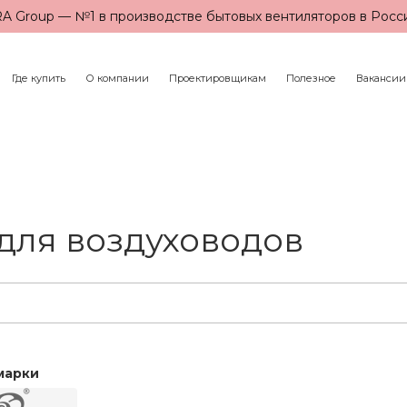
A Group — №1 в производстве бытовых вентиляторов в Росс
Где купить
О компании
Проектировщикам
Полезное
Вакансии
для воздуховодов
марки