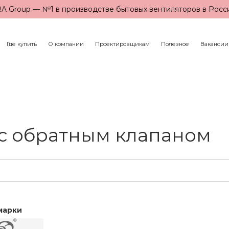
A Group — №1 в производстве бытовых вентиляторов в Росс
Где купить
О компании
Проектировщикам
Полезное
Вакансии
с обратным клапаном
марки