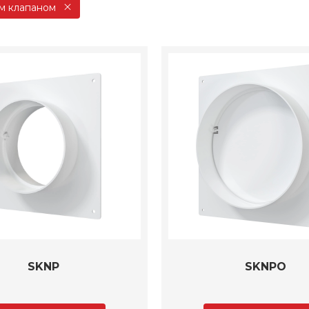
м клапаном
SKNP
SKNPO