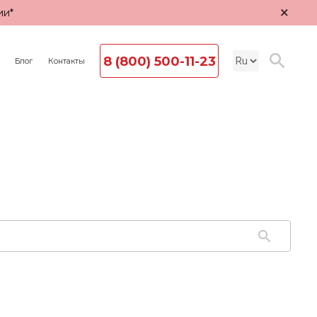
×
ии*
8 (800) 500-11-23
Блог
Контакты