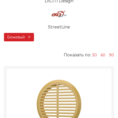
DICITI Design
StreetLine
Бежевый
Показать по:
30
60
90