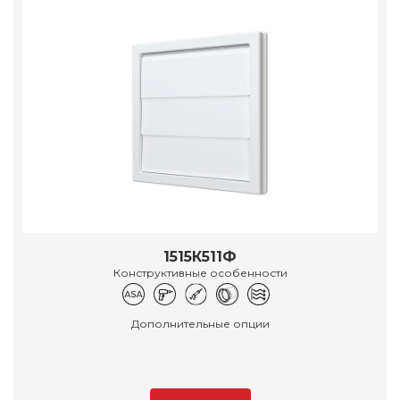
1515К511Ф
Конструктивные особенности
Дополнительные опции