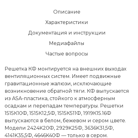
Описание
Характеристики
Документация и инструкции
Медиафайлы
Частые вопросы
Решетка КФ монтируется на внешних выходах
вентиляционных систем. Имеет подвижные
гравитационные жалюзи, исключающие
возникновение обратной тяги. КФ выпускается
из ASA-пластика, стойкого к атмосферным
осадкам и перепадам температуры. Решетки
1515К10Ф, 1515К12,5Ф, 1515К511Ф, 1919К15.16Ф
выпускаются в белом, бежевом и сером цвете.
Модели 2424K20Ф, 2929K25Ф, 3636K31,5Ф,
4141K35,5Ф, 4646K40Ф — только в сером.