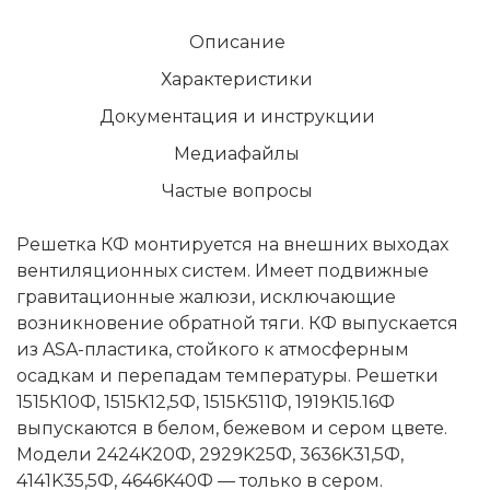
Описание
Характеристики
Документация и инструкции
Медиафайлы
Частые вопросы
Решетка КФ монтируется на внешних выходах
вентиляционных систем. Имеет подвижные
гравитационные жалюзи, исключающие
возникновение обратной тяги. КФ выпускается
из ASA-пластика, стойкого к атмосферным
осадкам и перепадам температуры. Решетки
1515К10Ф, 1515К12,5Ф, 1515К511Ф, 1919К15.16Ф
выпускаются в белом, бежевом и сером цвете.
Модели 2424K20Ф, 2929K25Ф, 3636K31,5Ф,
4141K35,5Ф, 4646K40Ф — только в сером.