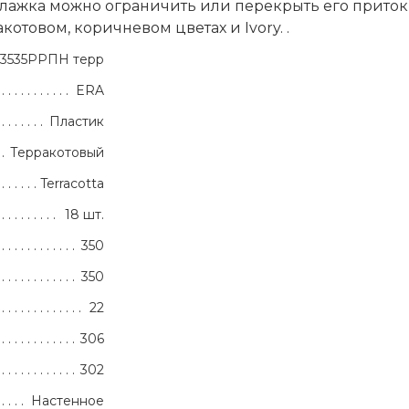
ажка можно ограничить или перекрыть его приток и
котовом, коричневом цветах и Ivory. .
3535РРПН терр
ERA
Пластик
Терракотовый
Terracotta
18 шт.
350
350
22
306
302
Настенное