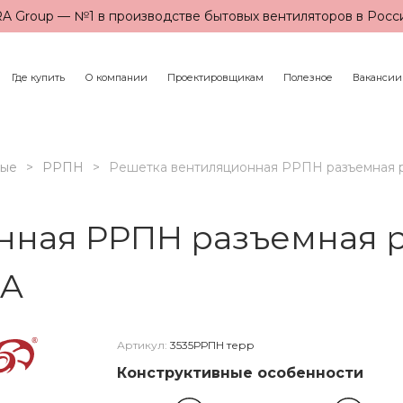
A Group — №1 в производстве бытовых вентиляторов в Росс
Где купить
О компании
Проектировщикам
Полезное
Вакансии
ные
РРПН
Решетка вентиляционная РРПН разъемная р
нная РРПН разъемная р
RA
Артикул:
3535РРПН терр
Конструктивные особенности