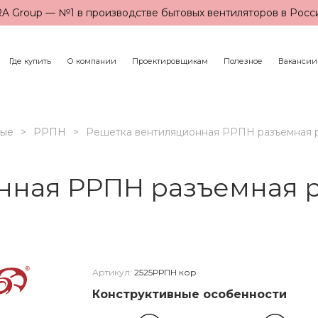
A Group — №1 в производстве бытовых вентиляторов в Росс
Где купить
О компании
Проектировщикам
Полезное
Вакансии
ные
РРПН
Решетка вентиляционная РРПН разъемная р
нная РРПН разъемная р
Артикул:
2525РРПН кор
Конструктивные особенности