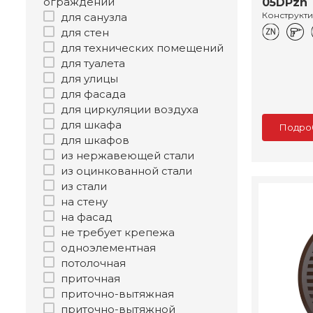
ограждений
05DPzn 
Конструкт
для санузла
для стен
для технических помещений
для туалета
для улицы
для фасада
для циркуляции воздуха
для шкафа
Подро
для шкафов
из нержавеющей стали
из оцинкованной стали
из стали
на стену
на фасад
не требует крепежа
одноэлементная
потолочная
приточная
приточно-вытяжная
приточно-вытяжной