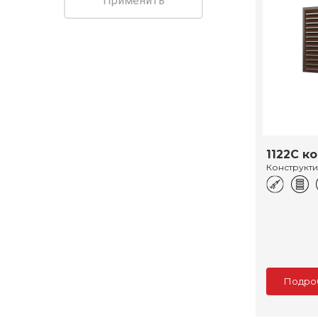
Применить
1122С к
Конструкт
Подро