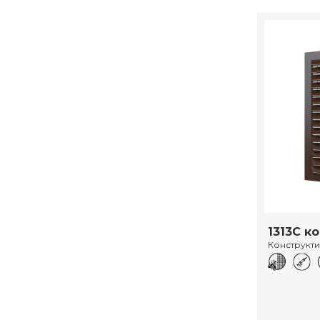
1313С к
Конструкт