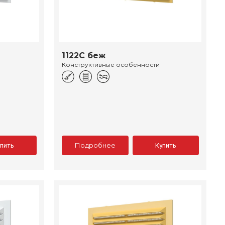
1122С беж
Конструктивные особенности
Подробнее
упить
Купить