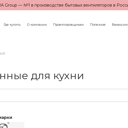
A Group — №1 в производстве бытовых вентиляторов в Росс
Где купить
О компании
Проектировщикам
Полезное
Вакансии
ные
нные для кухни
марки