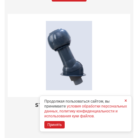
×
Продолжая пользоваться сайтом, вы
STAT+S 160 Gray graphite
принимаете
условия обработки персональных
Конструктивные особенности
данных, политику конфиденциальности и
использования куки файлов.
Принять
Дополнительные опции