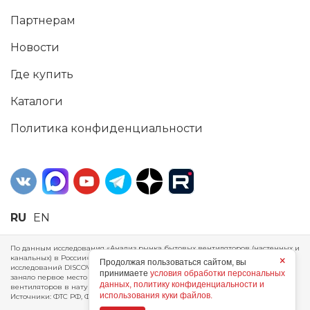
Партнерам
Новости
Где купить
Каталоги
Политика конфиденциальности
RU
EN
По данным исследования «Анализ рынка бытовых вентиляторов (настенных и
канальных) в России», проведенного Агентством маркетинговых
×
Продолжая пользоваться сайтом, вы
исследований DISCOVERY RESEARCH Group, 2025 г. ERA Group (ООО «ЭРА»)
принимаете
условия обработки персональных
заняло первое место по производству, объему продаж и экспорту бытовых
данных, политику конфиденциальности и
вентиляторов в натуральном и стоимостном выражении за 2024 год.
использования куки файлов.
Источники: ФТС РФ, ФСГС РФ, исследования DISCOVERY RESEARCH Group.