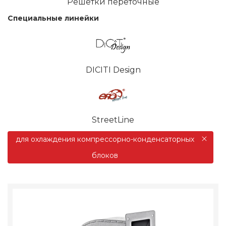
Решетки переточные
Специальные линейки
DICITI Design
StreetLine
для охлаждения компрессорно-конденсаторных
блоков