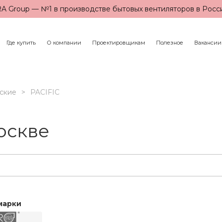
A Group — №1 в производстве бытовых вентиляторов в Росс
Где купить
О компании
Проектировщикам
Полезное
Вакансии
ские
PACIFIC
оскве
марки