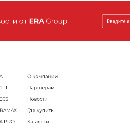
вости от
ERA
Group
A
О компании
ITI
Партнерам
ECS
Новости
URAMAX
Где купить
A PRO
Каталоги