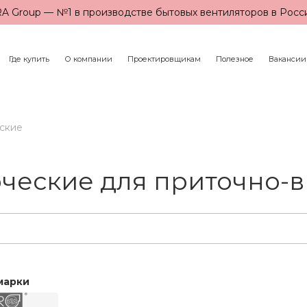
A Group — №1 в производстве бытовых вентиляторов в Росс
Где купить
О компании
Проектировщикам
Полезное
Вакансии
ские
ческие для приточно-
марки