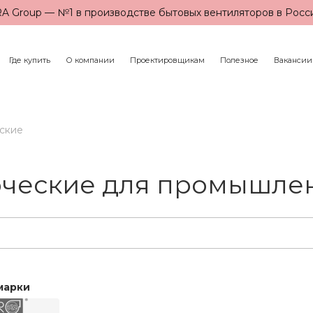
A Group — №1 в производстве бытовых вентиляторов в Росс
Где купить
О компании
Проектировщикам
Полезное
Вакансии
ские
ческие для промышлен
марки