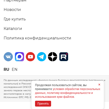
Партнерам
Новости
Где купить
Каталоги
Политика конфиденциальности
RU
EN
По данным исследования «Анализ рынка бытовых вентиляторов (настенных и
канальных) в России», проведенного Агентством маркетинговых
×
Продолжая пользоваться сайтом, вы
исследований DISCOVERY RESEARCH Group, 2025 г. ERA Group (ООО «ЭРА»)
принимаете
условия обработки персональных
заняло первое место по производству, объему продаж и экспорту бытовых
данных, политику конфиденциальности и
вентиляторов в натуральном и стоимостном выражении за 2024 год.
использования куки файлов.
Источники: ФТС РФ, ФСГС РФ, исследования DISCOVERY RESEARCH Group.
Принять