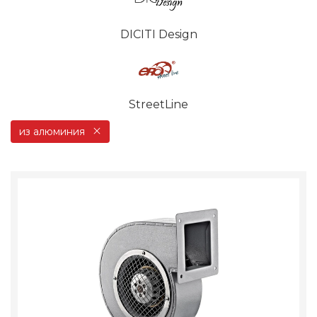
DICITI Design
StreetLine
из алюминия