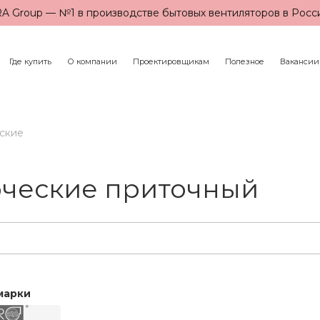
A Group — №1 в производстве бытовых вентиляторов в Росс
Где купить
О компании
Проектировщикам
Полезное
Вакансии
ские
ческие приточный
марки