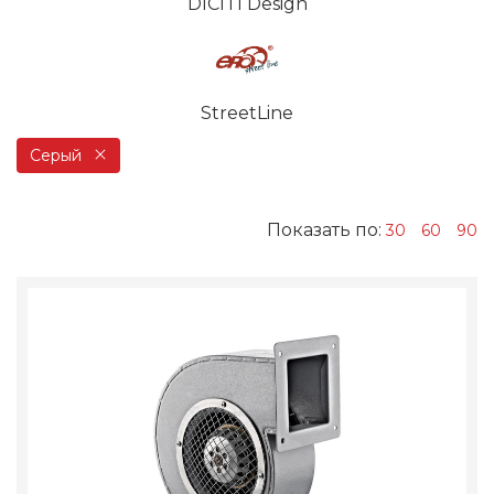
DICITI Design
StreetLine
Серый
Показать по:
30
60
90