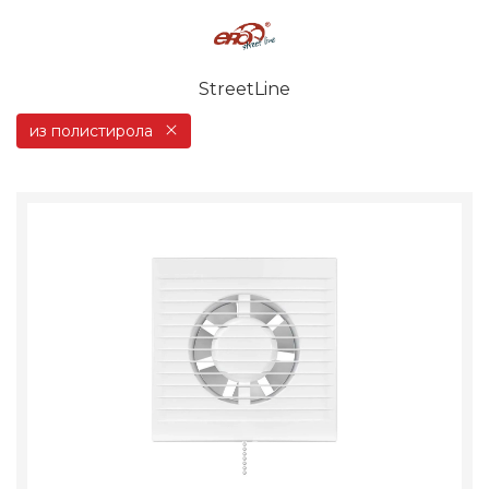
StreetLine
из полистирола