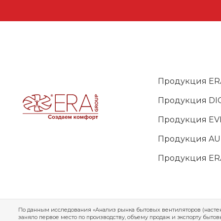
Продукция ER
Продукция DIC
Продукция EV
Продукция A
Продукция ER
По данным исследования «Анализ рынка бытовых вентиляторов (настен
заняло первое место по производству, объему продаж и экспорту быто