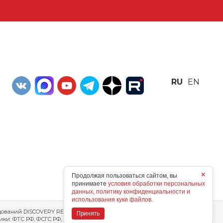
RU
EN
×
Продолжая пользоваться сайтом, вы
принимаете
условия обработки персональных
данных, политику конфиденциальности и
использования куки файлов.
ований DISCOVERY RESEARCH Group, 2025 г. ERA Group (ООО «ЭРА»)
Принять
ники: ФТС РФ, ФСГС РФ, исследования DISCOVERY RESEARCH Group.