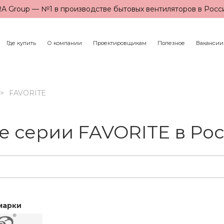
A Group — №1 в производстве бытовых вентиляторов в Росс
Где купить
О компании
Проектировщикам
Полезное
Вакансии
FAVORITE
 серии FAVORITE в Рос
марки