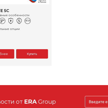
E 5C
ивные особенности
льные опции
бнее
Купить
вости от
ERA
Group