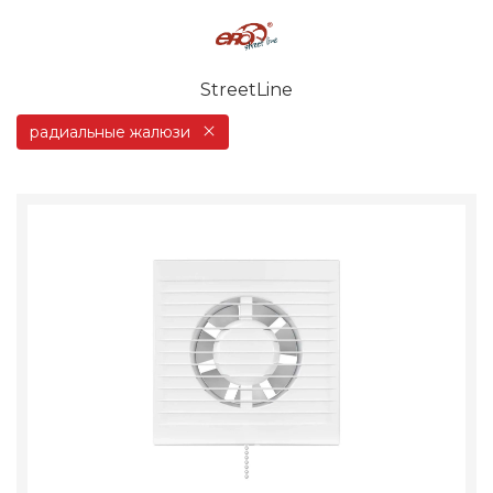
StreetLine
радиальные жалюзи