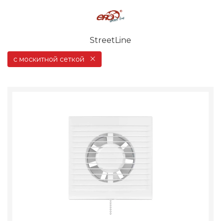
StreetLine
с москитной сеткой