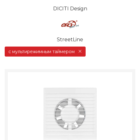
DICITI Design
StreetLine
с мультирежимным таймером