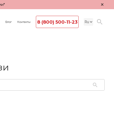
×
ии*
8 (800) 500-11-23
Блог
Контакты
зи