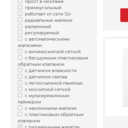
прост в монтаже
прямоугольный
работает от сети 12v
радиальные жалюзи
разъемный
регулируемый
с автоматическими
жалюзями
с антимоскитной сеткой
с бесшумным пластиковым
обратным клапаном
с датчиком влажности
с датчиком светаа
с легкосъемной панелью
с москитной сеткой
с мультирежимным
таймером
с наклонными жалюзи
с пластиковым обратным
клапаном
с радиальными жалюзи