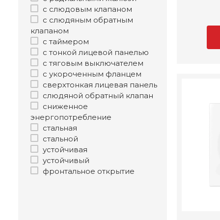
с слюдовым клапаном
с слюдяным обратным
клапаном
с таймером
с тонкой лицевой панелью
с тяговым выключателем
с укороченным фланцем
сверхтонкая лицевая панель
слюдяной обратный клапан
сниженное
энергопотребление
стальная
стальной
устойчивая
устойчивый
фронтальное открытие