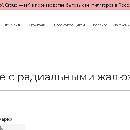
A Group — №1 в производстве бытовых вентиляторов в Росс
Где купить
О компании
Проектировщикам
Полезное
Вакансии
е с радиальными жалю
марки