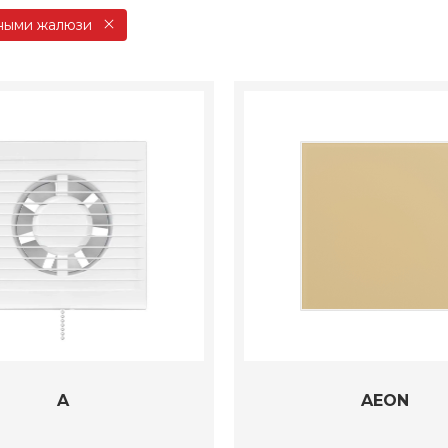
ными жалюзи
A
AEON