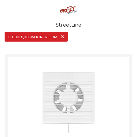
StreetLine
с слюдовым клапаном