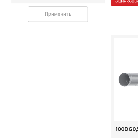
Оцинкован
Применить
100DG0,