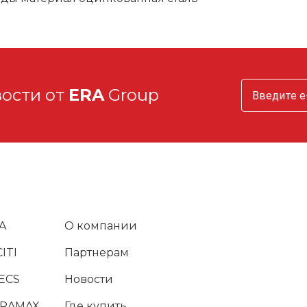
вости от
ERA
Group
A
О компании
ITI
Партнерам
ECS
Новости
URAMAX
Где купить