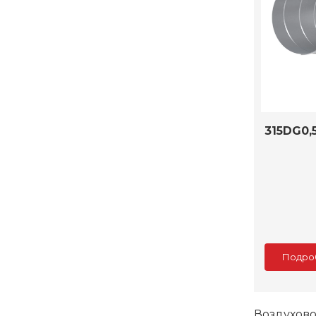
315DG0,
Подро
Воздухово