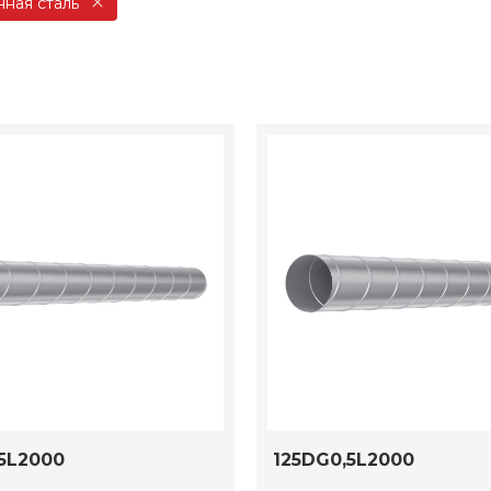
ная сталь
5L2000
125DG0,5L2000