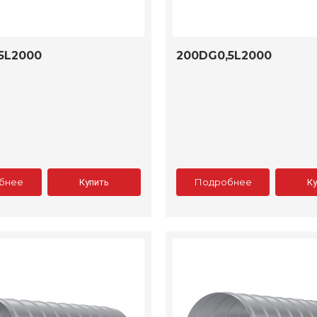
5L2000
200DG0,5L2000
бнее
Подробнее
Купить
К