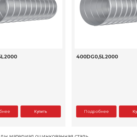
5L2000
400DG0,5L2000
бнее
Подробнее
Купить
К
ды материал оцинкованная сталь