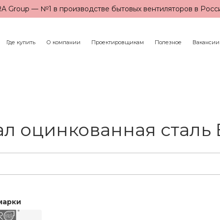
A Group — №1 в производстве бытовых вентиляторов в Росс
Где купить
О компании
Проектировщикам
Полезное
Вакансии
л оцинкованная сталь E
марки