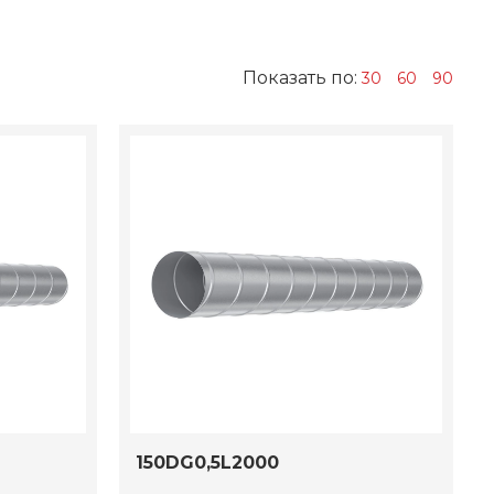
Показать по:
30
60
90
150DG0,5L2000