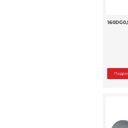
160DG0,
Подро