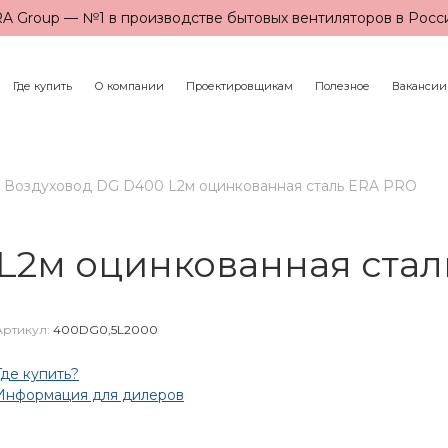
A Group — №1 в производстве бытовых вентиляторов в Росс
Где купить
О компании
Проектировщикам
Полезное
Вакансии
Воздуховод DG D400 L2м оцинкованная сталь ERA PRO
L2м оцинкованная стал
Артикул:
400DG0,5L2000
Где купить?
Информация для дилеров