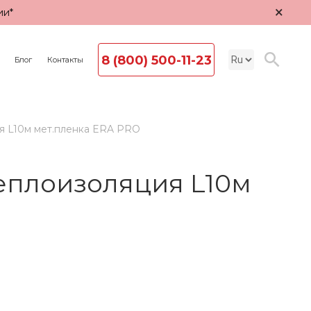
×
ии*
8 (800) 500-11-23
Блог
Контакты
я L10м мет.пленка ERA PRO
еплоизоляция L10м