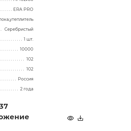
ERA PRO
лока,утеплитель
Серебристый
1 шт.
10000
102
102
Россия
2 года
37
ложение