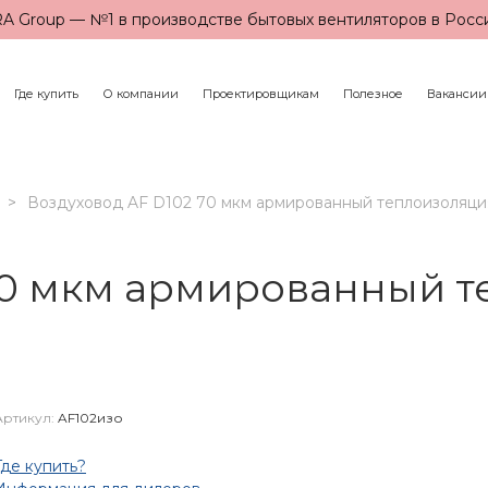
A Group — №1 в производстве бытовых вентиляторов в Росс
Где купить
О компании
Проектировщикам
Полезное
Вакансии
Воздуховод AF D102 70 мкм армированный теплоизоляци
70 мкм армированный т
Артикул:
AF102изо
Где купить?