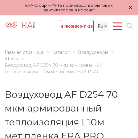
ERA Group — №1 в производстве бытовых
×
вентиляторов в России*
8 (800) 500-11-23
Главная страница
Каталог
Воздуховоды
AFизо
Воздуховод AF D254 70 мкм армированный
теплоизоляция L10м мет.пленка ERA PRO
Воздуховод AF D254 70
мкм армированный
теплоизоляция L10м
мет.пленка ERA PRO