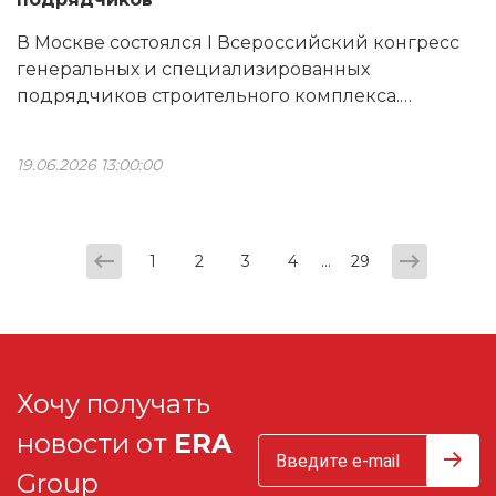
В Москве состоялся I Всероссийский конгресс
генеральных и специализированных
подрядчиков строительного комплекса.
Мероприятие объединило ведущих игроков
отрасли: застройщиков, генеральных и
19.06.2026 13:00:00
специализированных подрядчиков,
производителей и поставщиков строительных
материалов и оборудования.
...
1
2
3
4
29
Хочу получать
новости от
ERA
Group