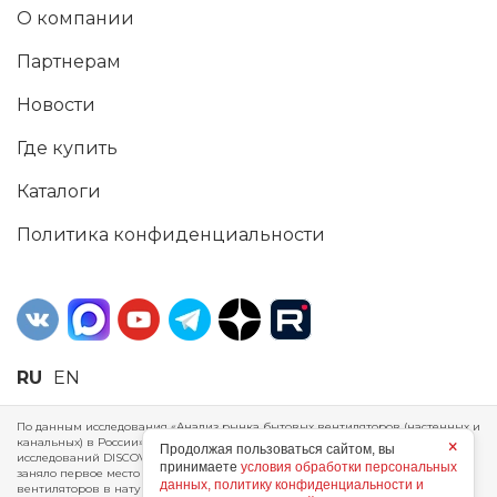
О компании
Партнерам
Новости
Где купить
Каталоги
Политика конфиденциальности
RU
EN
По данным исследования «Анализ рынка бытовых вентиляторов (настенных и
канальных) в России», проведенного Агентством маркетинговых
×
Продолжая пользоваться сайтом, вы
исследований DISCOVERY RESEARCH Group, 2025 г. ERA Group (ООО «ЭРА»)
принимаете
условия обработки персональных
заняло первое место по производству, объему продаж и экспорту бытовых
данных, политику конфиденциальности и
вентиляторов в натуральном и стоимостном выражении за 2024 год.