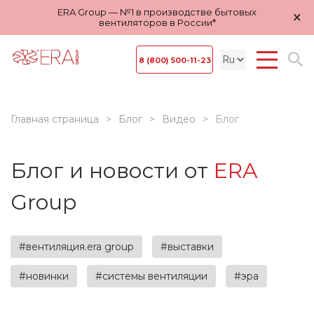
ERA Group — №1 в производстве бытовых
×
вентиляторов в России*
8 (800) 500-11-23
Главная страница
Блог
Видео
Блог
Блог и новости от
ERA
Group
#вентиляция.era group
#выставки
#новинки
#системы вентиляции
#эра