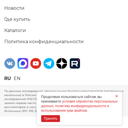
Новости
Где купить
Каталоги
Политика конфиденциальности
RU
EN
По данным исследования «Анализ рынка бытовых вентиляторов (настенных и
канальных) в России», проведенного Агентством маркетинговых
×
Продолжая пользоваться сайтом, вы
исследований DISCOVERY RESEARCH Group, 2025 г. ERA Group (ООО «ЭРА»)
принимаете
условия обработки персональных
заняло первое место по производству, объему продаж и экспорту бытовых
данных, политику конфиденциальности и
вентиляторов в натуральном и стоимостном выражении за 2024 год.
использования куки файлов.
Источники: ФТС РФ, ФСГС РФ, исследования DISCOVERY RESEARCH Group.
Принять