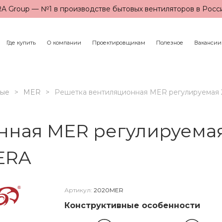
A Group — №1 в производстве бытовых вентиляторов в Росс
Где купить
О компании
Проектировщикам
Полезное
Вакансии
ные
MER
Решетка вентиляционная MER регулируемая 
нная MER регулируемая
ERA
Артикул:
2020MER
Конструктивные особенности