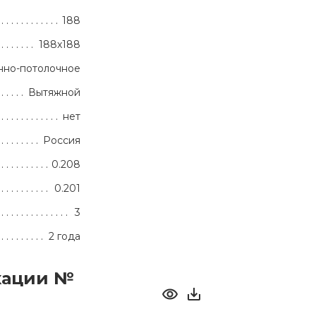
188
188x188
нно-потолочное
Вытяжной
нет
Россия
0.208
0.201
3
2 года
кации №