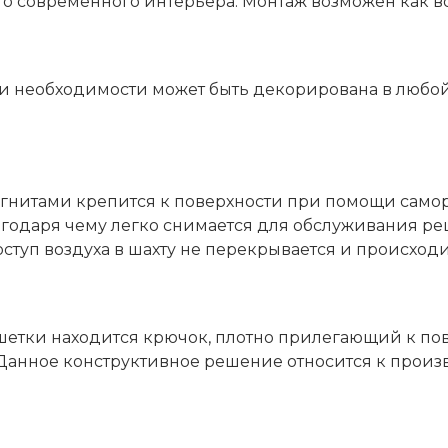
современного интерьера. Монтаж возможен как во в
и необходимости может быть декорирована в любой
 магнитами крепится к поверхности при помощи само
агодаря чему легко снимается для обслуживания ре
оступ воздуха в шахту не перекрывается и происхо
шетки находится крючок, плотно прилегающий к по
Данное конструктивное решение относится к произ