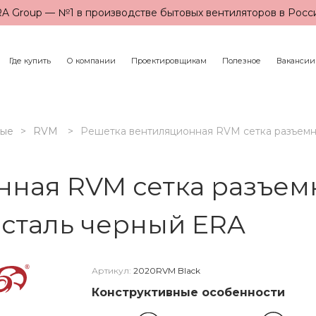
A Group — №1 в производстве бытовых вентиляторов в Росс
Где купить
О компании
Проектировщикам
Полезное
Вакансии
ные
RVM
Решетка вентиляционная RVM сетка разъемн
ная RVM сетка разъемн
 сталь черный ERA
Артикул:
2020RVM Black
Конструктивные особенности