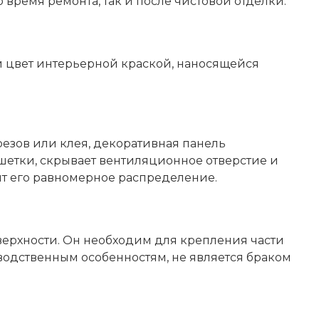
ремя ремонта, так и после чистовой отделки.
 цвет интерьерной краской, наносящейся
резов или клея, декоративная панель
шетки, скрывает вентиляционное отверстие и
дит его равномерное распределение.
верхности. Он необходим для крепления части
водственным особенностям, не является браком