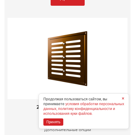
×
Продолжая пользоваться сайтом, вы
принимаете
условия обработки персональных
2525MER Metallic brown
данных, политику конфиденциальности и
Конструктивные особенности
использования куки файлов.
Принять
Дополнительные опции